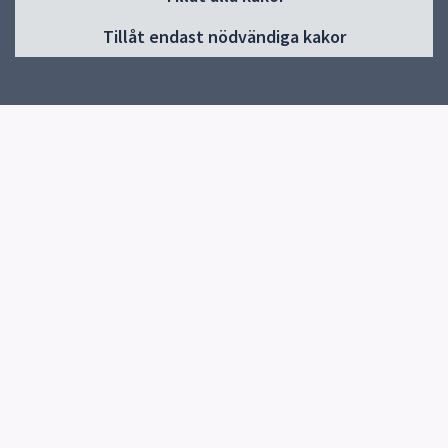
Huvudmeny
Tillåt endast nödvändiga kakor
Start
Om skolan
Skol- och fritidsprojekt
Kontakt
Elevhälsa
Snabblänkar
Uppsala kommun
Skolverket
Kontakt
Fredrika Bremerskolan
018-727 58 77
Skicka e-post